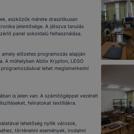
pek, eszközök mérete drasztikusan
tronika jelentősége. A játszva tanulás
érlő panel sokoldalú felhasználása.
, amely előzetes programozás alapján
a. A műhelyben Abilix Krypton, LEGO
s programozásával lehet megismerkedni
jában is jelen van. A számítógéppel vezérelt
ítéseket, feliratokat textíliákra.
latával lehetőség nyílik városok,
séhez, történelmi események, irodalmi