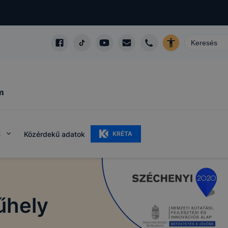
m
k
Közérdekű adatok
KRÉTA
űhely