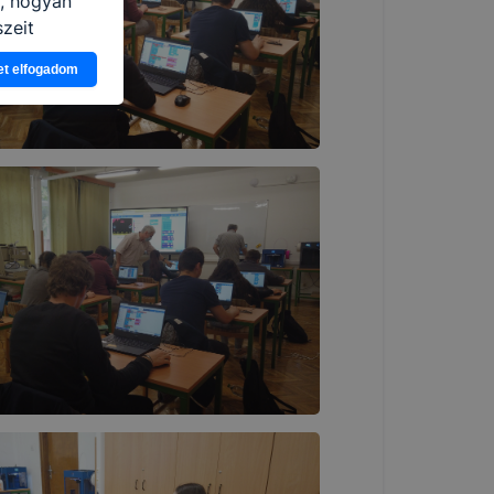
n, hogyan
zeit
ítsunk Önnek
et elfogadom
lap
-kat?
ztatását. A
kie-kat, de
ookie-k
 vagy
ése által
kcióinak
ödni