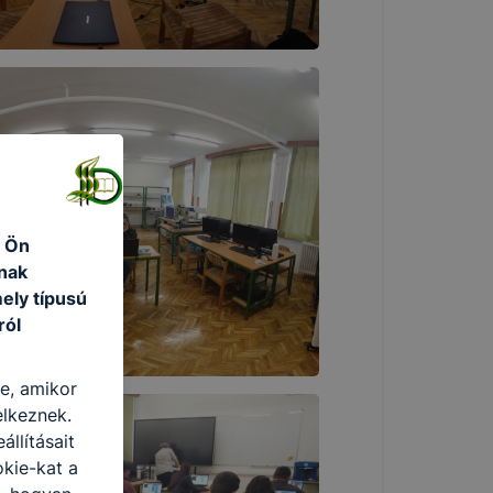
z Ön
nak
ely típusú
ról
re, amikor
elkeznek.
llításait
okie-kat a