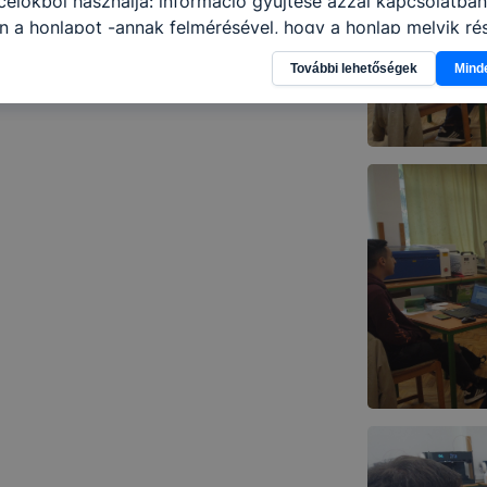
élokból használja: információ gyűjtése azzal kapcsolatba
n a honlapot -annak felmérésével, hogy a honlap melyik rés
vagy használja leginkább, így megtudhatjuk, hogyan biztos
További lehetőségek
Mind
lhasználói élményt, ha ismét meglátogatja oldalunkat, hon
. Hogyan ellenőrizheti és hogyan tudja kikapcsolni a cookie
rn böngésző engedélyezi a cookie-k beállításának a válto
ngésző alapértelmezettként automatikusan elfogadja a coo
ban megváltoztathatók. Felhívjuk figyelmét, hogy mivel a c
apunk használhatóságának és folyamatainak megkönnyítése
tele, a cookie-k alkalmazásának megakadályozása vagy törl
t, hogy felhasználóink nem lesznek képesek honlapunk fun
 használatára, vagy a honlap a tervezettől eltérően fog műk
ben.