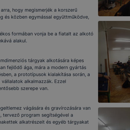
k arra, hogy megismerjék a korszerű
meg és közben egymással együttműködve,
ékos formában vonja be a fiatalt az alkotó
kává alakul.
omdimenziós tárgyak alkotására képes
san fejlődő ága, mára a modern gyártás
sben, a prototípusok kialakítása során, a
 vállalatok alkalmazzák. Ezzel
entősebb szerepe van.
tegeltlemez vágására és gravírozására van
n, tervező program segítségével a
makettek alkatrészeit és egyéb tárgyakat