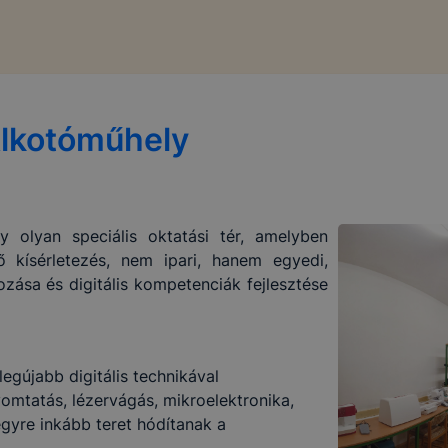
Alkotóműhely
y olyan speciális oktatási tér, amelyben
ő kísérletezés, nem ipari, hanem egyedi,
ozása és digitális kompetenciák fejlesztése
egújabb digitális technikával
mtatás, lézervágás, mikroelektronika,
egyre inkább teret hódítanak a