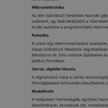
Mikroelektronika
Az élet különböző területein használt gé
csökkent, így felértékelődött a mikroelek
kiváló eszköze a programozható mikrovez
Robotika
A robot egy elektromechanikai szerkezet
képes különböző feladatok végrehajtásár
Mindstorm és Jimu robotok építésével é
játékos formában.
Varrás, digitális hímzés
A digitalizáció mára a varrás technológiá
hímzőgépekkel könnyedén készíthetünk dísz
Modellezés
A megismert technológiák együttes haszná
létesítmények, okosházak stb. modellezé