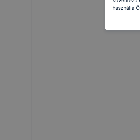
következő c
használja Ö
látogatja, 
még jobb fe
fejlesztése
Minden mode
legtöbb bö
ezek általá
célja honl
lehetővé té
előfordulha
teljes körű
böngészőjé