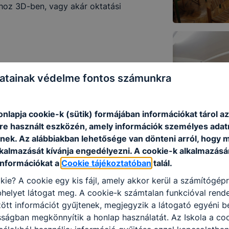
sához 3D-ben, vagy akár oktatási
atainak védelme fontos számunkra
onlapja cookie-k (sütik) formájában információkat tárol a
e használt eszközén, amely információk személyes adat
nek. Az alábbiakban lehetősége van dönteni arról, hogy m
lkalmazását kívánja engedélyezni. A cookie-k alkalmazásá
információkat a
Cookie tájékoztatóban
talál.
kie? A cookie egy kis fájl, amely akkor kerül a számítógép
helyet látogat meg. A cookie-k számtalan funkcióval rend
tt információt gyűjtenek, megjegyzik a látogató egyéni beá
sságban megkönnyítik a honlap használatát. Az Iskola a co