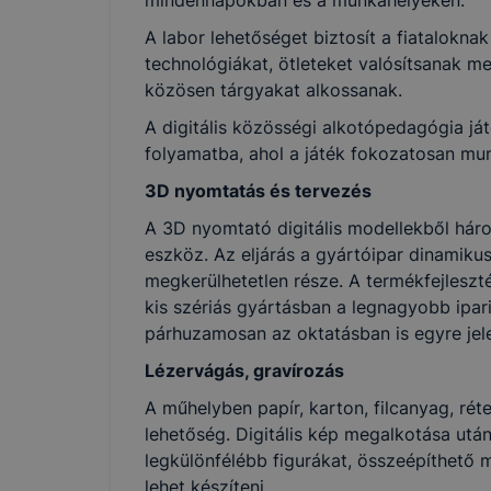
mindennapokban és a munkahelyeken.
A labor lehetőséget biztosít a fiatalokna
technológiákat, ötleteket valósítsanak 
közösen tárgyakat alkossanak.
A digitális közösségi alkotópedagógia ját
folyamatba, ahol a játék fokozatosan mun
3D nyomtatás és tervezés
A 3D nyomtató digitális modellekből hár
eszköz. Az eljárás a gyártóipar dinamiku
megkerülhetetlen része. A termékfejleszté
kis szériás gyártásban a legnagyobb ipari
párhuzamosan az oktatásban is egyre jel
Lézervágás, gravírozás
A műhelyben papír, karton, filcanyag, ré
lehetőség. Digitális kép megalkotása utá
legkülönfélébb figurákat, összeépíthető 
lehet készíteni.