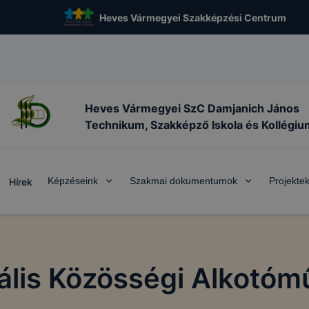
Heves Vármegyei Szakképzési Centrum
Heves Vármegyei SzC Damjanich János
Technikum, Szakképző Iskola és Kollégiu
Képzéseink
Szakmai dokumentumok
Projekte
Hírek
tális Közösségi Alkotóm