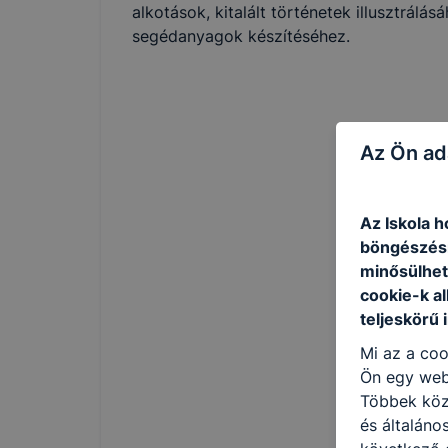
alkotások, kitalált történetek illusztrálá
segédanyagok készítéséhez.
Az Ön ad
Az Iskola h
böngészésr
minősülhet
cookie-k a
teljeskörű 
Mi az a coo
Ön egy web
Többek közö
és általáno