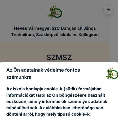
Heves Vármegyei SzC Damjanich János
Technikum, Szakképző Iskola és Kollégium
SZMSZ
Az Ön adatainak védelme fontos
/
/
Főoldal
Szakmai dokumentumok
SZMSZ
számunkra
Az Iskola honlapja cookie-k (sütik) formájában
Szervezeti és Működési Szabályzat
információkat tárol az Ön böngészésre használt
eszközén, amely információk személyes adatnak
minősülhetnek. Az alábbiakban lehetősége van
DISZI_SZMSZ_hatályos_2026.02.01
dönteni arról, hogy mely típusú cookie-k