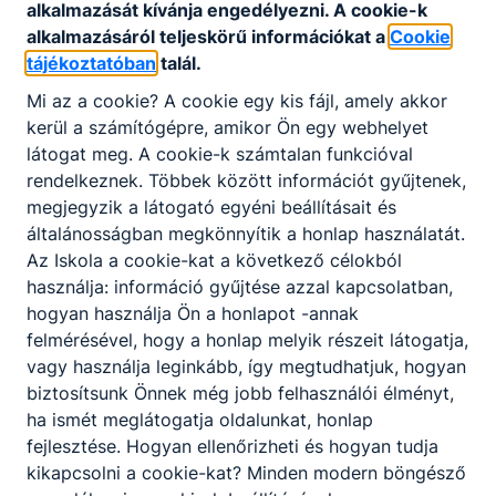
alkalmazását kívánja engedélyezni. A cookie-k
alkalmazásáról teljeskörű információkat a
Cookie
tájékoztatóban
talál.
Mi az a cookie? A cookie egy kis fájl, amely akkor
kerül a számítógépre, amikor Ön egy webhelyet
Partnereink
látogat meg. A cookie-k számtalan funkcióval
rendelkeznek. Többek között információt gyűjtenek,
megjegyzik a látogató egyéni beállításait és
általánosságban megkönnyítik a honlap használatát.
Az Iskola a cookie-kat a következő célokból
használja: információ gyűjtése azzal kapcsolatban,
hogyan használja Ön a honlapot -annak
felmérésével, hogy a honlap melyik részeit látogatja,
vagy használja leginkább, így megtudhatjuk, hogyan
biztosítsunk Önnek még jobb felhasználói élményt,
ha ismét meglátogatja oldalunkat, honlap
fejlesztése. Hogyan ellenőrizheti és hogyan tudja
kikapcsolni a cookie-kat? Minden modern böngésző