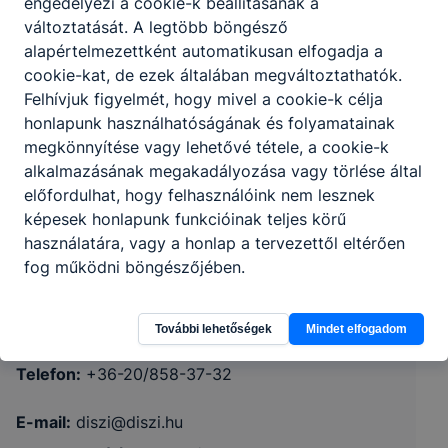
engedélyezi a cookie-k beállításának a
változtatását. A legtöbb böngésző
alapértelmezettként automatikusan elfogadja a
cookie-kat, de ezek általában megváltoztathatók.
Felhívjuk figyelmét, hogy mivel a cookie-k célja
honlapunk használhatóságának és folyamatainak
megkönnyítése vagy lehetővé tétele, a cookie-k
alkalmazásának megakadályozása vagy törlése által
előfordulhat, hogy felhasználóink nem lesznek
Heves Vármegyei SzC Damjanich János
képesek honlapunk funkcióinak teljes körű
Technikum, Szakképző Iskola és Kollégium
használatára, vagy a honlap a tervezettől eltérően
fog működni böngészőjében.
3000 Hatvan Vécsey u. 2/a
KRÉTA
További lehetőségek
Mindet elfogadom
Telefon:
+36-20/858-37-32
E-mail:
diszi@diszi.hu