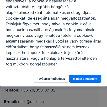
engedélyezi a cookie-k beállításának a
változtatását. A legtöbb böngésző
alapértelmezettként automatikusan elfogadja a
cookie-kat, de ezek általában megváltoztathatók.
Felhívjuk figyelmét, hogy mivel a cookie-k célja
honlapunk használhatóságának és folyamatainak
megkönnyítése vagy lehetővé tétele, a cookie-k
alkalmazásának megakadályozása vagy törlése által
előfordulhat, hogy felhasználóink nem lesznek
Heves Vármegyei SzC Damjanich János
képesek honlapunk funkcióinak teljes körű
Technikum, Szakképző Iskola és Kollégium
használatára, vagy a honlap a tervezettől eltérően
fog működni böngészőjében.
3000 Hatvan Vécsey u. 2/a
További lehetőségek
Mindet elfogadom
KRÉTA
Telefon:
+36-20/858-37-32
E-mail:
diszi@diszi.hu