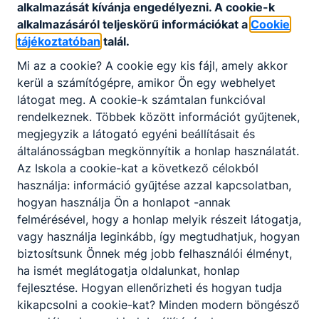
alkalmazását kívánja engedélyezni. A cookie-k
alkalmazásáról teljeskörű információkat a
Cookie
tájékoztatóban
talál.
Mi az a cookie? A cookie egy kis fájl, amely akkor
kerül a számítógépre, amikor Ön egy webhelyet
Partnereink
látogat meg. A cookie-k számtalan funkcióval
rendelkeznek. Többek között információt gyűjtenek,
megjegyzik a látogató egyéni beállításait és
általánosságban megkönnyítik a honlap használatát.
Az Iskola a cookie-kat a következő célokból
használja: információ gyűjtése azzal kapcsolatban,
hogyan használja Ön a honlapot -annak
felmérésével, hogy a honlap melyik részeit látogatja,
vagy használja leginkább, így megtudhatjuk, hogyan
biztosítsunk Önnek még jobb felhasználói élményt,
ha ismét meglátogatja oldalunkat, honlap
fejlesztése. Hogyan ellenőrizheti és hogyan tudja
kikapcsolni a cookie-kat? Minden modern böngésző