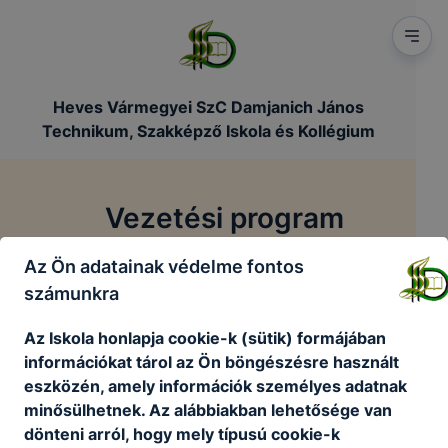
Heves Vármegyei SzC Damjanich János
Technikum, Szakképző Iskola és Kollégium
Vezetési program
Az Ön adatainak védelme fontos
/
/
Főoldal
Szakmai dokumentumok
Vezetési program
számunkra
Az Iskola honlapja cookie-k (sütik) formájában
Vezetői program
információkat tárol az Ön böngészésre használt
eszközén, amely információk személyes adatnak
Vezetői program
minősülhetnek. Az alábbiakban lehetősége van
Letöltés
dönteni arról, hogy mely típusú cookie-k