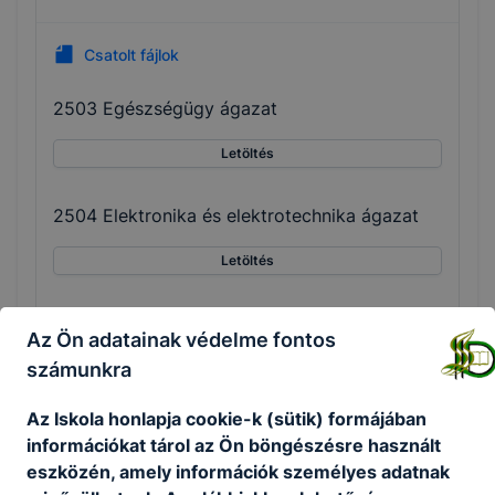
Csatolt fájlok
2503 Egészségügy ágazat
Letöltés
2504 Elektronika és elektrotechnika ágazat
Letöltés
2515 Közlekedés és szállítmányozás ágazat
Az Ön adatainak védelme fontos
számunkra
Letöltés
Az Iskola honlapja cookie-k (sütik) formájában
2519 Specializált gép- és járműgyártás ágaz
információkat tárol az Ön böngészésre használt
at
eszközén, amely információk személyes adatnak