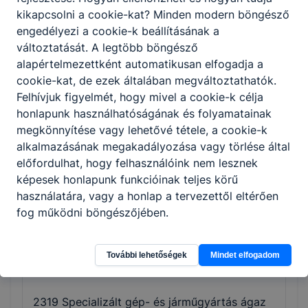
kikapcsolni a cookie-kat? Minden modern böngésző
engedélyezi a cookie-k beállításának a
2307 Épületgépészet ágazat
változtatását. A legtöbb böngésző
alapértelmezettként automatikusan elfogadja a
Letöltés
cookie-kat, de ezek általában megváltoztathatók.
Felhívjuk figyelmét, hogy mivel a cookie-k célja
2308 Fa- és bútoripar
honlapunk használhatóságának és folyamatainak
megkönnyítése vagy lehetővé tétele, a cookie-k
Letöltés
alkalmazásának megakadályozása vagy törlése által
előfordulhat, hogy felhasználóink nem lesznek
2310 Gépészet ágazat
képesek honlapunk funkcióinak teljes körű
használatára, vagy a honlap a tervezettől eltérően
Letöltés
fog működni böngészőjében.
2313 Kereskedelem ágazat
További lehetőségek
Mindet elfogadom
Letöltés
2319 Specializált gép- és járműgyártás ágaz