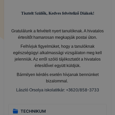
Tisztelt Szülők, Kedves felvételiző Diákok!
Gratulálunk a felvételt nyert tanulóknak. A hivatalos
értesítőt hamarosan megkapják postai úton.
Felhívjuk figyelmüket, hogy a tanulóknak
egészségügyi alkalmassági vizsgálaton meg kell
jelenniük. Az erről szóló tájékoztatót a hivatalos
értesítővel együtt küldjük.
Bármilyen kérdés esetén hívjanak bennünket
bizalommal.
20/858-3733
László Orsolya iskolatitkár: +36
TECHNIKUM