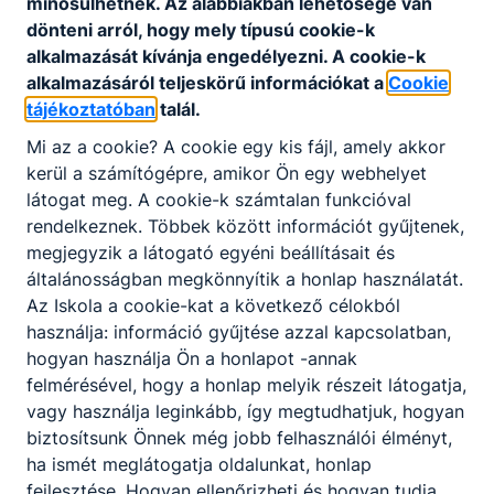
minősülhetnek. Az alábbiakban lehetősége van
Letöltés
dönteni arról, hogy mely típusú cookie-k
alkalmazását kívánja engedélyezni. A cookie-k
2520 Sport ágazat
alkalmazásáról teljeskörű információkat a
Cookie
tájékoztatóban
talál.
Letöltés
Mi az a cookie? A cookie egy kis fájl, amely akkor
kerül a számítógépre, amikor Ön egy webhelyet
látogat meg. A cookie-k számtalan funkcióval
SZAKKÉPZŐ ISKOLA
rendelkeznek. Többek között információt gyűjtenek,
megjegyzik a látogató egyéni beállításait és
általánosságban megkönnyítik a honlap használatát.
Csatolt fájlok
Az Iskola a cookie-kat a következő célokból
használja: információ gyűjtése azzal kapcsolatban,
2304 Elektronika és elektrotechnika ágazat
hogyan használja Ön a honlapot -annak
Letöltés
felmérésével, hogy a honlap melyik részeit látogatja,
vagy használja leginkább, így megtudhatjuk, hogyan
biztosítsunk Önnek még jobb felhasználói élményt,
2306 Építőipar ágazat
ha ismét meglátogatja oldalunkat, honlap
fejlesztése. Hogyan ellenőrizheti és hogyan tudja
Letöltés